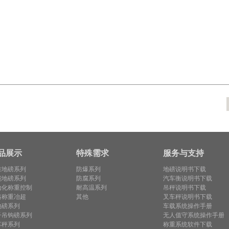
品展示
特殊需求
服务与支持
准地磅系列
防爆系列
地磅说明书下载
能地磅系列
防腐系列
汽车衡说明书下载
动化称重控制
耐高温系列
吊秤说明书下载
路称重冶超
其他
叉车秤说明书下载
地磅系列
车载系统操作手册
子吊钩磅系列
无人值守系统操作手册
车秤系列
称重系统软件下载