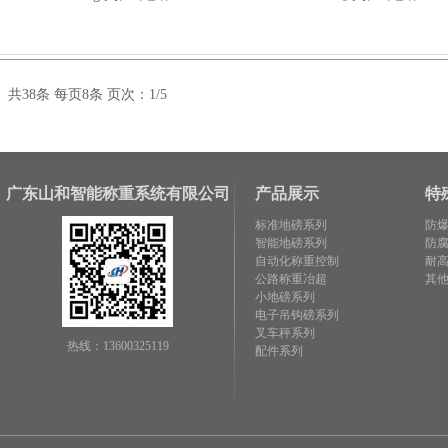
共38条 每页8条 页次：1/5
广东山和智能称重系统有限公司
产品展示
特
标准地磅系列
防
智能地磅系列
防
自动化称重控制
耐
公路称重冶超
其
小地磅系列
电子吊钩磅系列
叉车秤系列
热线：13600325119
配件系列