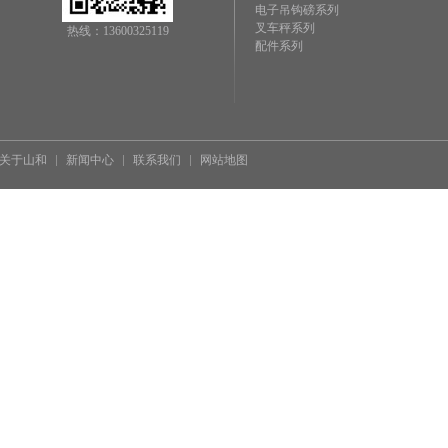
电子吊钩磅系列
叉车秤系列
热线：13600325119
配件系列
关于山和
新闻中心
联系我们
网站地图