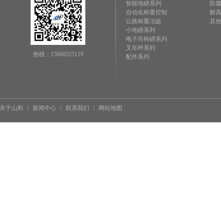
智能地磅系列
防
自动化称重控制
耐
公路称重冶超
其
小地磅系列
电子吊钩磅系列
叉车秤系列
热线：13600325119
配件系列
关于山和
新闻中心
联系我们
网站地图