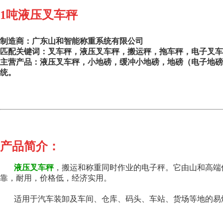
1
吨液压叉车秤
制造商
：
广东山和智能称重系统有限公司
匹配关键词：叉车秤
，
液压叉车秤
，
搬运秤
，拖车秤，电子叉车
主营产品：
液压叉车秤
，
小
地磅
，
缓冲小地磅
，
地磅（电子地磅
统
。
产品简介：
液压叉车秤
，搬运和称重同时作业的电子秤。它
由山和高端
靠，耐用，价格低，经济实用。
适用于汽车装卸及车间、仓库、码头、车站、货场等地的易