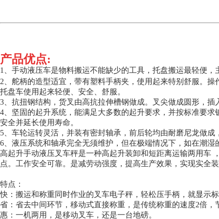
产品优点:
1、手动液压车是物料搬运不能缺少的工具，托盘搬运最轻便，
2、舵柄的造型适宜，带有塑料手柄夹，使用起来特别舒服。操
托盘车使用起来轻便、安全、舒服。
3、抗扭钢结构，货叉由高抗拉伸槽钢做成。叉尖做成圆形，插
4、坚固的起升系统，能满足大多数的起升要求，并按标准要求
安全并延长使用寿命。
5、车轮运转灵活，并装有密封轴承，前后轮均由耐磨尼龙做成
6、液压系统和轴承完全无须维护，但在极端情况下，如在潮湿
高起升手动液压叉车秤是一种高起升装卸和短距离运输两用车 
点。工作安全可靠。是减劳动强度，提高生产效果，实现实全装
特点：
快：搬运和称重同时作业的叉车电子秤，轻松压手柄，就显示标
省：省去中间环节，移动式直接称重，是传统称重的速度2倍，
惠：一机两用，是移动叉车，还是一台地磅。