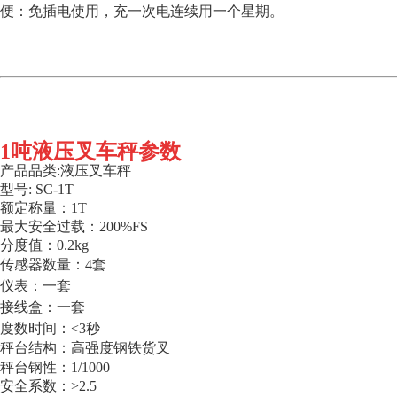
便：免插电使用，充一次电连续用一个星期。
1吨液压叉车秤参数
产品品类
:液压
叉车秤
型号
: SC-1T
额定称量：1
T
最大安全过载：
200%FS
分度值：0.
2kg
传感器数量：4套
仪表：一套
接线盒：一套
度数时间：
<3
秒
秤台结构：高强度钢铁货叉
秤台钢性：
1/1000
安全系数：
>2.5