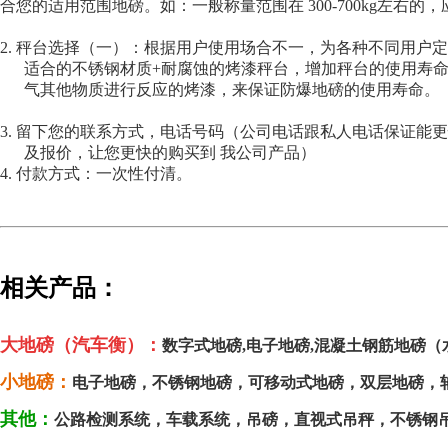
合您的适用范围地磅。如：一般称量范围在
300-700kg
左右的，
2.
秤台选择（一）：根据用户使用场合不一，为各种不同用户定
适合的不锈钢材质
+
耐腐蚀的烤漆秤台，增加秤台的使用寿
气其他物质进行反应的烤漆，来保证防爆地磅的使用寿命。
3.
留下您的联系方式，电话号码（公司电话跟私人电话保证能更
及报价，让您更快的购买到 我公司产品）
4.
付款方式：一次性付清。
相关产品：
大地磅（汽车衡）：
数字式地磅
,
电子地磅
,混凝土钢筋地磅（
小地磅：
电子地磅
，
不锈钢地磅
，
可移动式地磅
，
双层地磅
，
其他：
公路检测系统
，
车载系统
，
吊磅
，
直视式吊秤
，
不锈钢