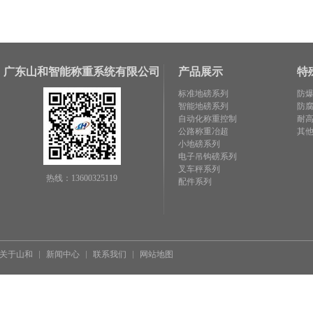
广东山和智能称重系统有限公司
产品展示
特
标准地磅系列
防
智能地磅系列
防
自动化称重控制
耐
公路称重冶超
其
小地磅系列
电子吊钩磅系列
叉车秤系列
热线：13600325119
配件系列
关于山和
新闻中心
联系我们
网站地图