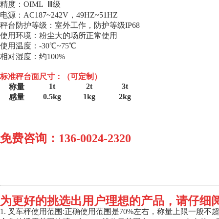
精度：
OIML
Ⅲ级
电源：
AC187~242V
，
49HZ~51HZ
秤台防护等级：室外工作，防护等级
IP68
使用环境：粉尘大的场所正常使用
使用温度：
-30
℃
~75
℃
相对湿度：约
100%
标准秤台面尺寸：（可定制）
1t
2t
3t
称量
0.5kg
1kg
2kg
感量
免费咨询：
136-0024-2320
为更好的挑选出用户理想的产品，请仔细
1.
叉车秤使用范围
:
正确使用范围是
70%
左右，称量上限一般不